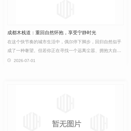
成都木栈道：重回自然怀抱，享受宁静时光
在这个快节奏的城市生活中，偶尔停下脚步，回归自然似乎
成了一种奢望。但若你正在寻找一个远离尘嚣、拥抱大自然
的理想去处，或许成都的木栈道会是一个..选择。成都…
2026-07-01