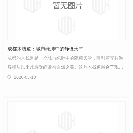
成都木栈道：城市绿肺中的静谧天堂
成都的木栈道是一个城市绿肺中的隐秘天堂，吸引着无数游
客和居民来此感受静谧与自然之美。这片木栈道融合了现代
城市的喧嚣与传统文化的深厚底蕴，让人仿佛置身于时…
2026-03-18