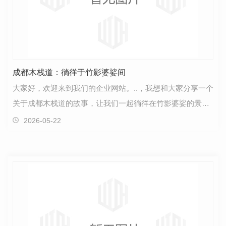
成都木栈道：徜徉于竹影婆娑间
大家好，欢迎来到我们的企业网站。..，我想和大家分享一个
关于成都木栈道的故事，让我们一起徜徉在竹影婆娑的景致
中。成都木栈道坐落在这座古城的心脏地带，是一处…
2026-05-22