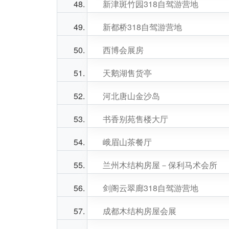
新津斑竹园318自驾游营地
新都桥318自驾游营地
西博会展房
天鹅湖售货亭
河北唐山金沙岛
书香别苑售楼大厅
峨眉山茶餐厅
兰州木结构房屋－保利马术会所
剑阁云翠廊318自驾游营地
成都木结构房屋会展