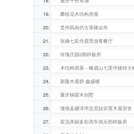
重庆千野草场
攀枝花木结构房屋
贵州风岗仿古茶楼会所
张掖七彩丹霞景游客餐厅
玫瑰庄园2期样板房
木结构房屋－峨眉山七里坪接待大
新隆木屋群-鑫盛楼
重庆铜梁木别墅
壤塘县娜泽求忠尼姑安置木屋宿舍
双流美丽多彩房车俱乐部样板房