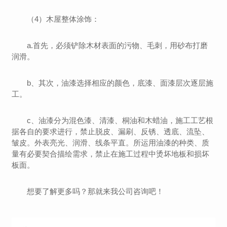
（4）木屋整体涂饰：
a.首先，必须铲除木材表面的污物、毛刺，用砂布打磨
润滑。
b、其次，油漆选择相应的颜色，底漆、面漆层次逐层施
工。
c、油漆分为混色漆、清漆、桐油和木蜡油，施工工艺根
据各自的要求进行，禁止脱皮、漏刷、反锈、透底、流坠、
皱皮。外表亮光、润滑、线条平直。所运用油漆的种类、质
量有必要契合描绘需求，禁止在施工过程中烫坏地板和损坏
板面。
想要了解更多吗？那就来我公司咨询吧！